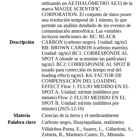
utilizando un AETHALÓMETRO AE33 de la
marca MAGEE SCIENTIFIC
CORPORATION. El conjunto de datos posee
una resolución temporal de 1 minuto, lo que
permite un análisis detallado de los eventos de
contaminación atmosférica. Las variables
incluyen mediciones de: BC: BLACK
Descripción
CARBON (carbono negro). Unidad: ng/m3
BB: BROWN CARBON (carbono marrón).
Unidad: ng/m3 BC1: CORRESPONDE AL
SPOT A (donde se acumulan las partículas)
ng/m3. BC2: CORRESPONDE AL SPOT B
(usado para corrección en tiempo real del
loading effect) ng/m3. K6: FACTOR DE
COMPENSACIÓN DEL LOADING
EFFECT Flow 1: FLUJO MEDIDO EN EL
SPOT A. Unidad: ml/min (mililitros por
minuto) Flow 2: FLUJO MEDIDO EN EL
SPOT B. Unidad: ml/min (mililitros por
minuto) (2025-12-10)
Materia
Ciencias de la tierra y el medioambiente
Palabra clave
Carbono negro, Huaytapallana, etalómetro
Villalobos-Puma, E., Suarez, L., Gillardoni, S.,
Zubieta, R., Martinez-Castro, D., Miranda-