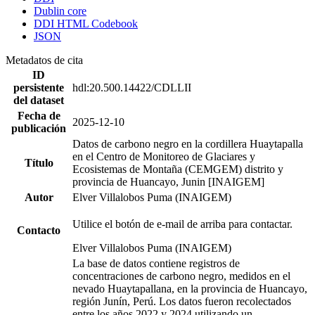
Dublin core
DDI HTML Codebook
JSON
Metadatos de cita
ID
persistente
hdl:20.500.14422/CDLLII
del dataset
Fecha de
2025-12-10
publicación
Datos de carbono negro en la cordillera Huaytapalla
en el Centro de Monitoreo de Glaciares y
Título
Ecosistemas de Montaña (CEMGEM) distrito y
provincia de Huancayo, Junin [INAIGEM]
Autor
Elver Villalobos Puma (INAIGEM)
Utilice el botón de e-mail de arriba para contactar.
Contacto
Elver Villalobos Puma (INAIGEM)
La base de datos contiene registros de
concentraciones de carbono negro, medidos en el
nevado Huaytapallana, en la provincia de Huancayo,
región Junín, Perú. Los datos fueron recolectados
entre los años 2022 y 2024 utilizando un