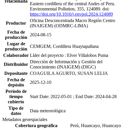
relacionada
Eastern cordillera of the central Andes of Peru.
Environmental Pollution, 355, 124089. doi:
https://doi.org/10.1016/j.envpol.2024.124089
Oficina Desconcentrada Macro Región Centro
Productor
(INAIGEM) (ODMRC-LIMA)
Fecha de
2024-08-15
producción
Lugar de
CEMGEM, Cordillera Huaytapallana
producción
Colaborador
Líder del proyecto : Elver Villalobos Puma
Dirección de Información y Gestión del
Distribuidor
Conocimiento (INAIGEM) (DIGC)
Depositante
COAGUILA AGURTO, SUSAN LELIA
Fecha de
2025-12-10
depósito
Período de
tiempo
Start Date: 2022-05-01 ; End Date: 2024-04-28
cubierto
Tipo de
Data meteorológica
datos
Metadatos geoespaciales
Cobertura geográfica
Perú, Huancayo, Huancayo