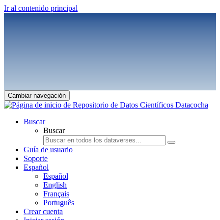
Ir al contenido principal
Cambiar navegación
Buscar
Buscar
Guía de usuario
Soporte
Español
Español
English
Français
Português
Crear cuenta