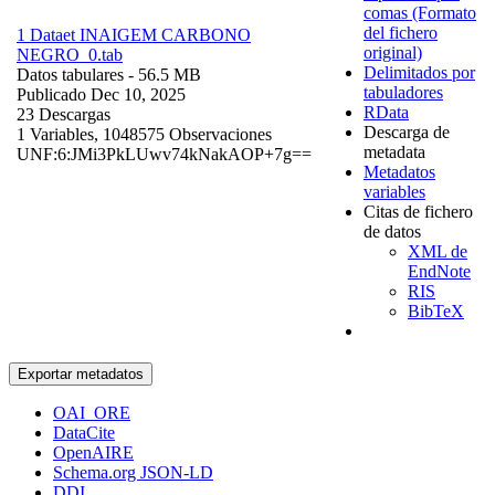
comas (Formato
del fichero
1 Dataet INAIGEM CARBONO
original)
NEGRO_0.tab
Delimitados por
Datos tabulares
- 56.5 MB
tabuladores
Publicado Dec 10, 2025
RData
23 Descargas
Descarga de
1 Variables,
1048575 Observaciones
metadata
UNF:6:JMi3PkLUwv74kNakAOP+7g==
Metadatos
variables
Citas de fichero
de datos
XML de
EndNote
RIS
BibTeX
Exportar metadatos
OAI_ORE
DataCite
OpenAIRE
Schema.org JSON-LD
DDI