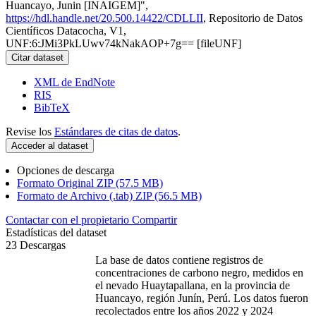
Huancayo, Junin [INAIGEM]",
https://hdl.handle.net/20.500.14422/CDLLII
, Repositorio de Datos
Científicos Datacocha, V1,
UNF:6:JMi3PkLUwv74kNakAOP+7g== [fileUNF]
Citar dataset
XML de EndNote
RIS
BibTeX
Revise los
Estándares de citas de datos
.
Acceder al dataset
Opciones de descarga
Formato Original ZIP (57.5 MB)
Formato de Archivo (.tab) ZIP (56.5 MB)
Contactar con el propietario
Compartir
Estadísticas del dataset
23 Descargas
La base de datos contiene registros de
concentraciones de carbono negro, medidos en
el nevado Huaytapallana, en la provincia de
Huancayo, región Junín, Perú. Los datos fueron
recolectados entre los años 2022 y 2024